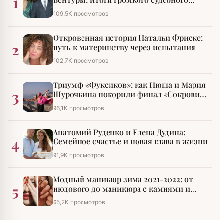
1
разбирательства
109,5К просмотров
Откровенная история Натальи Фриске:
2
путь к материнству через испытания
102,7К просмотров
Триумф «Фуксиков»: как Нюша и Мария
3
Шурочкина покорили финал «Сокровищ
императора»
96,1К просмотров
Анатомий Руденко и Елена Дудина:
4
Семейное счастье и новая глава в жизни
91,9К просмотров
Модный маникюр зима 2021-2022: от
5
нюдового до маникюра с камнями и
стразами
65,2К просмотров