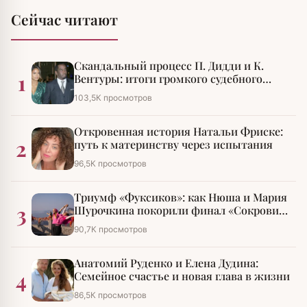
Сейчас читают
Скандальный процесс П. Дидди и К.
1
Вентуры: итоги громкого судебного
разбирательства
103,5К просмотров
Откровенная история Натальи Фриске:
2
путь к материнству через испытания
96,5К просмотров
Триумф «Фуксиков»: как Нюша и Мария
3
Шурочкина покорили финал «Сокровищ
императора»
90,7К просмотров
Анатомий Руденко и Елена Дудина:
4
Семейное счастье и новая глава в жизни
86,5К просмотров