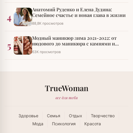
Анатомий Руденко и Елена Дудина:
4
Семейное счастье и новая глава в жизни
88,8К просмотров
Модный маникюр зима 2021-2022: от
5
нюдового до маникюра с камнями и
стразами
63К просмотров
TrueWoman
все для тебя
Здоровье
Семья
Отдых
Творчество
Мода
Психология
Красота