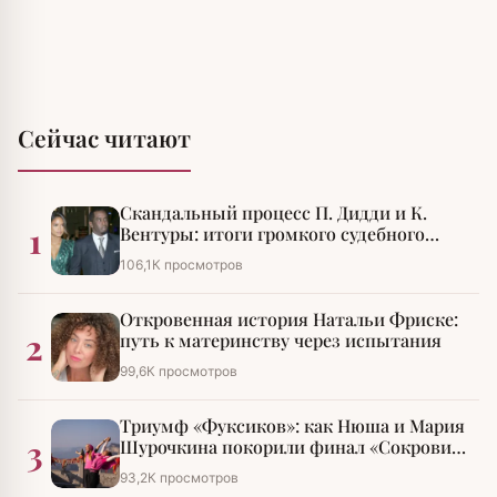
Сейчас читают
Скандальный процесс П. Дидди и К.
1
Вентуры: итоги громкого судебного
разбирательства
106,1К просмотров
Откровенная история Натальи Фриске:
2
путь к материнству через испытания
99,6К просмотров
Триумф «Фуксиков»: как Нюша и Мария
3
Шурочкина покорили финал «Сокровищ
императора»
93,2К просмотров