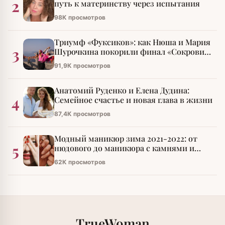
2
путь к материнству через испытания
98К просмотров
Триумф «Фуксиков»: как Нюша и Мария
3
Шурочкина покорили финал «Сокровищ
императора»
91,9К просмотров
Анатомий Руденко и Елена Дудина:
4
Семейное счастье и новая глава в жизни
87,4К просмотров
Модный маникюр зима 2021-2022: от
5
нюдового до маникюра с камнями и
стразами
62К просмотров
TrueWoman