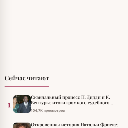
Сейчас читают
Скандальный процесс П. Дидди и К.
1
Вентуры: итоги громкого судебного
разбирательства
104,7К просмотров
Откровенная история Натальи Фриске: