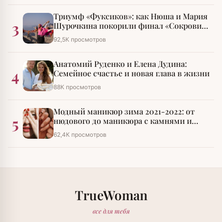
Триумф «Фуксиков»: как Нюша и Мария
3
Шурочкина покорили финал «Сокровищ
императора»
92,5К просмотров
Анатомий Руденко и Елена Дудина:
4
Семейное счастье и новая глава в жизни
88К просмотров
Модный маникюр зима 2021-2022: от
5
нюдового до маникюра с камнями и
стразами
62,4К просмотров
TrueWoman
все для тебя