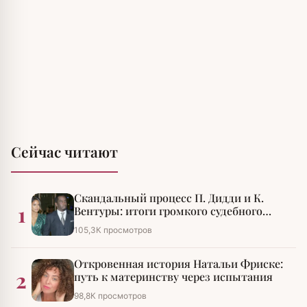
Сейчас читают
Скандальный процесс П. Дидди и К.
1
Вентуры: итоги громкого судебного
разбирательства
105,3К просмотров
Откровенная история Натальи Фриске:
2
путь к материнству через испытания
98,8К просмотров