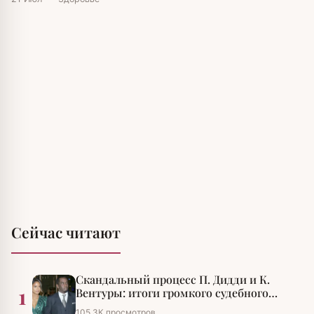
Сейчас читают
Скандальный процесс П. Дидди и К.
1
Вентуры: итоги громкого судебного
разбирательства
105,3К просмотров