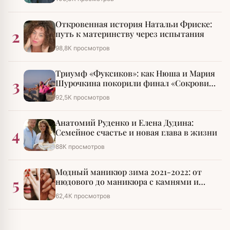
Откровенная история Натальи Фриске:
2
путь к материнству через испытания
98,8К просмотров
Триумф «Фуксиков»: как Нюша и Мария
3
Шурочкина покорили финал «Сокровищ
императора»
92,5К просмотров
Анатомий Руденко и Елена Дудина:
4
Семейное счастье и новая глава в жизни
88К просмотров
Модный маникюр зима 2021-2022: от
5
нюдового до маникюра с камнями и
стразами
62,4К просмотров