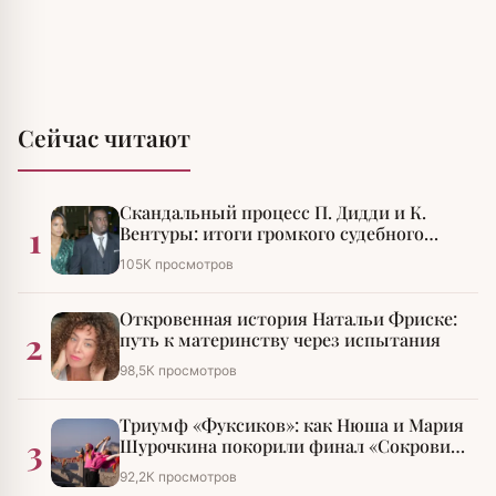
Сейчас читают
Скандальный процесс П. Дидди и К.
1
Вентуры: итоги громкого судебного
разбирательства
105К просмотров
Откровенная история Натальи Фриске:
2
путь к материнству через испытания
98,5К просмотров
Триумф «Фуксиков»: как Нюша и Мария
3
Шурочкина покорили финал «Сокровищ
императора»
92,2К просмотров