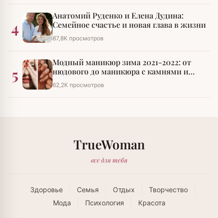
Анатомий Руденко и Елена Дудина:
4
Семейное счастье и новая глава в жизни
87,8К просмотров
Модный маникюр зима 2021-2022: от
5
нюдового до маникюра с камнями и
стразами
62,2К просмотров
TrueWoman
все для тебя
Здоровье
Семья
Отдых
Творчество
Мода
Психология
Красота