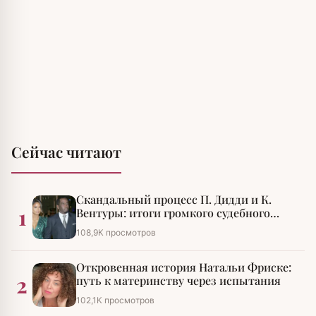
Сейчас читают
Скандальный процесс П. Дидди и К.
1
Вентуры: итоги громкого судебного
разбирательства
108,9К просмотров
Откровенная история Натальи Фриске:
2
путь к материнству через испытания
102,1К просмотров