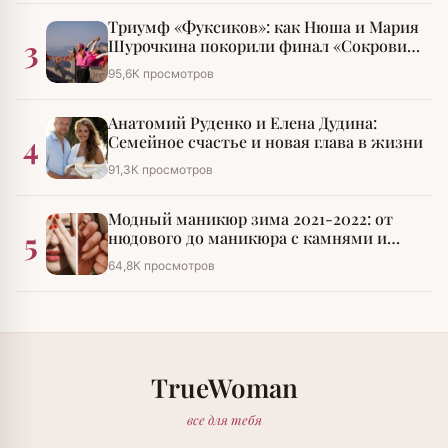
Триумф «Фуксиков»: как Нюша и Мария
3
Шурочкина покорили финал «Сокровищ
императора»
95,6К просмотров
Анатомий Руденко и Елена Дудина:
4
Семейное счастье и новая глава в жизни
91,3К просмотров
Модный маникюр зима 2021-2022: от
5
нюдового до маникюра с камнями и
стразами
64,8К просмотров
TrueWoman
все для тебя