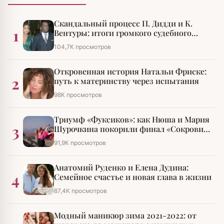
Скандальный процесс П. Дидди и К.
1
Вентуры: итоги громкого судебного
разбирательства
104,7К просмотров
Откровенная история Натальи Фриске:
2
путь к материнству через испытания
98К просмотров
Триумф «Фуксиков»: как Нюша и Мария
3
Шурочкина покорили финал «Сокровищ
императора»
91,9К просмотров
Анатомий Руденко и Елена Дудина:
4
Семейное счастье и новая глава в жизни
87,4К просмотров
Модный маникюр зима 2021-2022: от