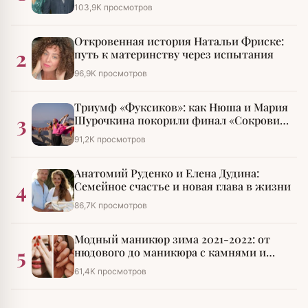
разбирательства
103,9К просмотров
Откровенная история Натальи Фриске:
2
путь к материнству через испытания
96,9К просмотров
Триумф «Фуксиков»: как Нюша и Мария
3
Шурочкина покорили финал «Сокровищ
императора»
91,2К просмотров
Анатомий Руденко и Елена Дудина:
4
Семейное счастье и новая глава в жизни
86,7К просмотров
Модный маникюр зима 2021-2022: от
5
нюдового до маникюра с камнями и
стразами
61,4К просмотров