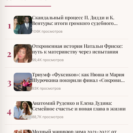
Скандальный процесс П. Дидди и К.
1
Вентуры: итоги громкого судебного
разбирательства
106К просмотров
Откровенная история Натальи Фриске:
2
путь к материнству через испытания
99,4К просмотров
Триумф «Фуксиков»: как Нюша и Мария
3
Шурочкина покорили финал «Сокровищ
императора»
93К просмотров
Анатомий Руденко и Елена Дудина:
4
Семейное счастье и новая глава в жизни
88,7К просмотров
Модный маникюр зима 2021-2022: от