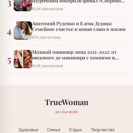
3
Шурочкина покорили финал «Сокровищ
императора»
91,4К просмотров
Анатомий Руденко и Елена Дудина:
4
Семейное счастье и новая глава в жизни
87К просмотров
Модный маникюр зима 2021-2022: от
5
нюдового до маникюра с камнями и
стразами
61,6К просмотров
TrueWoman
все для тебя
Здоровье
Семья
Отдых
Творчество