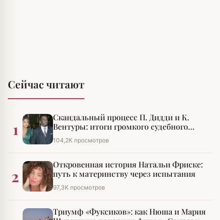
Сейчас читают
Скандальный процесс П. Дидди и К.
1
Вентуры: итоги громкого судебного
разбирательства
104,2К просмотров
Откровенная история Натальи Фриске:
2
путь к материнству через испытания
97,3К просмотров
Триумф «Фуксиков»: как Нюша и Мария