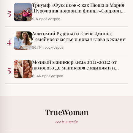
Триумф «Фуксиков»: как Нюша и Мария
3
Шурочкина покорили финал «Сокровищ
императора»
91К просмотров
Анатомий Руденко и Елена Дудина:
4
Семейное счастье и новая глава в жизни
86,7К просмотров
Модный маникюр зима 2021-2022: от
5
нюдового до маникюра с камнями и
стразами
61,4К просмотров
TrueWoman
все для тебя