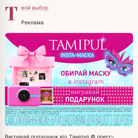
Т
вой выбор
Реклама
Вигравай подарунок від Таміпул
© пресс-