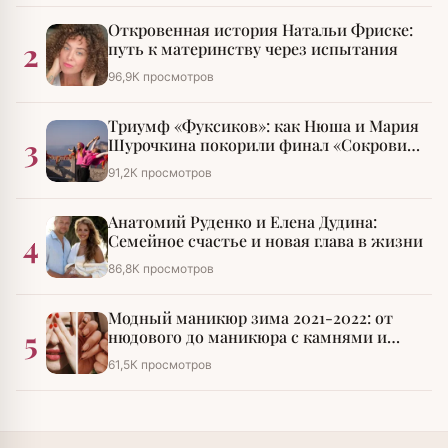
Откровенная история Натальи Фриске:
2
путь к материнству через испытания
96,9К просмотров
Триумф «Фуксиков»: как Нюша и Мария
3
Шурочкина покорили финал «Сокровищ
императора»
91,2К просмотров
Анатомий Руденко и Елена Дудина:
4
Семейное счастье и новая глава в жизни
86,8К просмотров
Модный маникюр зима 2021-2022: от
5
нюдового до маникюра с камнями и
стразами
61,5К просмотров