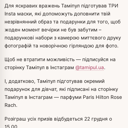
Для яскравих вражень Таміпул підготував ТРИ
Insta маски, які допоможуть доповнити твій
незрівнянний образ та подарунки для того, щоб
жоден момент вечірки не був забутим –
подарункові набори з камерою миттєвого друку
фотографій та новорічною гірляндою для фото.
Щоб не втратити можливість — підписуйся на
сторінку Таміпул в Інстаграм
@tamipul.ua
.
І, додатково, Таміпул підготував окремий
подарунок для дівчат, які підписані на сторінку
Таміпул в Інстаграм — парфуми Paris Hilton Rose
Rach.
Розіграш усіх призів відбудеться 22 грудня о
15.00.