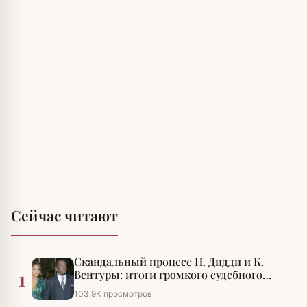
Сейчас читают
Скандальный процесс П. Дидди и К.
1
Вентуры: итоги громкого судебного
разбирательства
103,9К просмотров