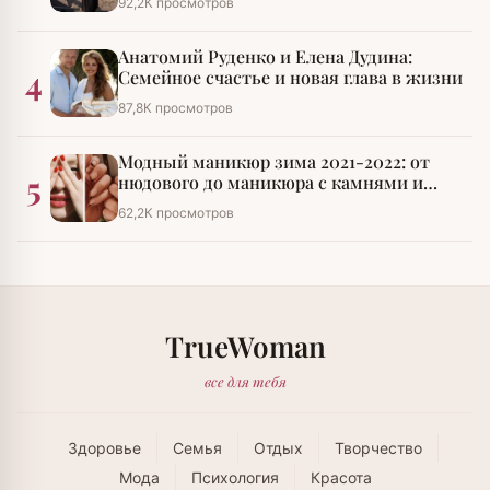
92,2К просмотров
Анатомий Руденко и Елена Дудина:
4
Семейное счастье и новая глава в жизни
87,8К просмотров
Модный маникюр зима 2021-2022: от
5
нюдового до маникюра с камнями и
стразами
62,2К просмотров
TrueWoman
все для тебя
Здоровье
Семья
Отдых
Творчество
Мода
Психология
Красота