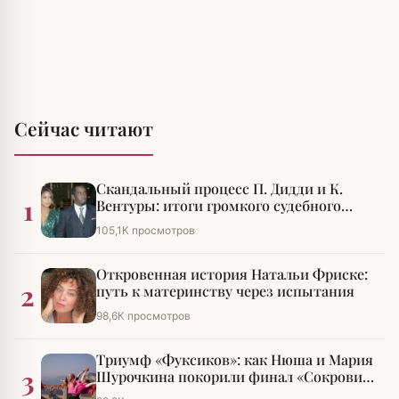
Сейчас читают
Скандальный процесс П. Дидди и К.
1
Вентуры: итоги громкого судебного
разбирательства
105,1К просмотров
Откровенная история Натальи Фриске:
2
путь к материнству через испытания
98,6К просмотров
Триумф «Фуксиков»: как Нюша и Мария
3
Шурочкина покорили финал «Сокровищ
императора»