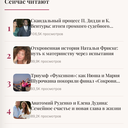
Сейчас читают
Скандальный процесс П. Дидди и К.
1
Вентуры: итоги громкого судебного
разбирательства
106,5К просмотров
Откровенная история Натальи Фриске:
2
путь к материнству через испытания
99,9К просмотров
Триумф «Фуксиков»: как Нюша и Мария
3
Шурочкина покорили финал «Сокровищ
императора»
93,5К просмотров
Анатомий Руденко и Елена Дудина:
4
Семейное счастье и новая глава в жизни
89,2К просмотров