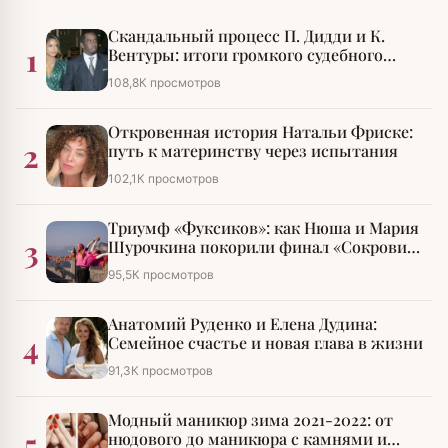
Скандальный процесс П. Дидди и К.
1
Вентуры: итоги громкого судебного
разбирательства
108,8К просмотров
Откровенная история Натальи Фриске:
2
путь к материнству через испытания
102,1К просмотров
Триумф «Фуксиков»: как Нюша и Мария
3
Шурочкина покорили финал «Сокровищ
императора»
95,5К просмотров
Анатомий Руденко и Елена Дудина:
4
Семейное счастье и новая глава в жизни
91,3К просмотров
Модный маникюр зима 2021-2022: от
5
нюдового до маникюра с камнями и