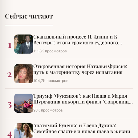
Сейчас читают
Скандальный процесс П. Дидди и К.
1
Вентуры: итоги громкого судебного
разбирательства
111,8К просмотров
Откровенная история Натальи Фриске:
2
путь к материнству через испытания
104,7К просмотров
Триумф "Фуксиков": как Нюша и Мария
3
Шурочкина покорили финал "Сокровищ
императора"
98К просмотров
Анатомий Руденко и Елена Дудина:
4
Семейное счастье и новая глава в жизни