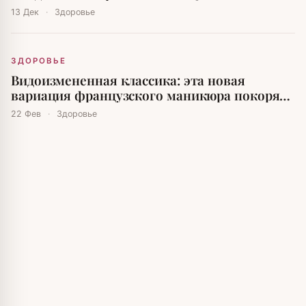
долларов на пластические операции
13 Дек
·
Здоровье
ЗДОРОВЬЕ
Видоизмененная классика: эта новая
вариация французского маникюра покоряет
социальные сети
22 Фев
·
Здоровье