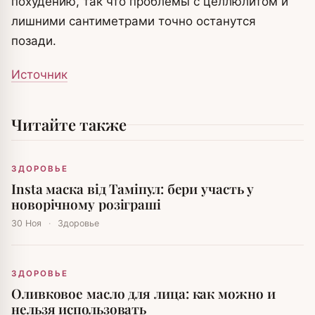
похудению, так что проблемы с целлюлитом и
лишними сантиметрами точно останутся
позади.
Источник
Читайте также
ЗДОРОВЬЕ
Insta маска від Таміпул: бери участь у
новорічному розіграші
30 Ноя
·
Здоровье
ЗДОРОВЬЕ
Оливковое масло для лица: как можно и
нельзя использовать