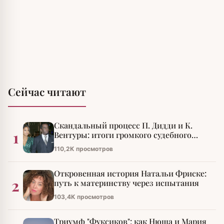
Сейчас читают
Скандальный процесс П. Дидди и К.
1
Вентуры: итоги громкого судебного
разбирательства
110,2К просмотров
Откровенная история Натальи Фриске:
2
путь к материнству через испытания
103,4К просмотров
Триумф "Фуксиков": как Нюша и Мария