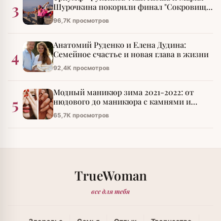
3
Шурочкина покорили финал "Сокровищ
императора"
96,7К просмотров
Анатомий Руденко и Елена Дудина:
4
Семейное счастье и новая глава в жизни
92,4К просмотров
Модный маникюр зима 2021-2022: от
5
нюдового до маникюра с камнями и
стразами
65,7К просмотров
TrueWoman
все для тебя