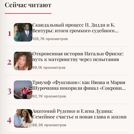
Сейчас читают
Скандальный процесс П. Дидди и К.
1
Вентуры: итоги громкого судебного
разбирательства
105,7К просмотров
Откровенная история Натальи Фриске:
2
путь к материнству через испытания
99,1К просмотров
Триумф «Фуксиков»: как Нюша и Мария
3
Шурочкина покорили финал «Сокровищ
императора»
92,7К просмотров
Анатомий Руденко и Елена Дудина:
4
Семейное счастье и новая глава в жизни
88,3К просмотров