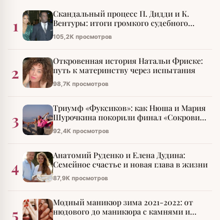
Скандальный процесс П. Дидди и К.
1
Вентуры: итоги громкого судебного
разбирательства
105,2К просмотров
Откровенная история Натальи Фриске:
2
путь к материнству через испытания
98,7К просмотров
Триумф «Фуксиков»: как Нюша и Мария
3
Шурочкина покорили финал «Сокровищ
императора»
92,4К просмотров
Анатомий Руденко и Елена Дудина:
4
Семейное счастье и новая глава в жизни
87,9К просмотров
Модный маникюр зима 2021-2022: от
5
нюдового до маникюра с камнями и