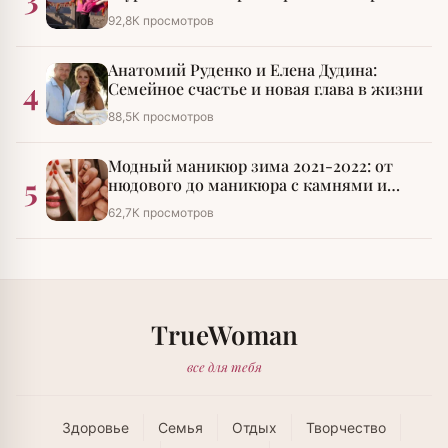
императора»
92,8К просмотров
Анатомий Руденко и Елена Дудина:
4
Семейное счастье и новая глава в жизни
88,5К просмотров
Модный маникюр зима 2021-2022: от
5
нюдового до маникюра с камнями и
стразами
62,7К просмотров
TrueWoman
все для тебя
Здоровье
Семья
Отдых
Творчество