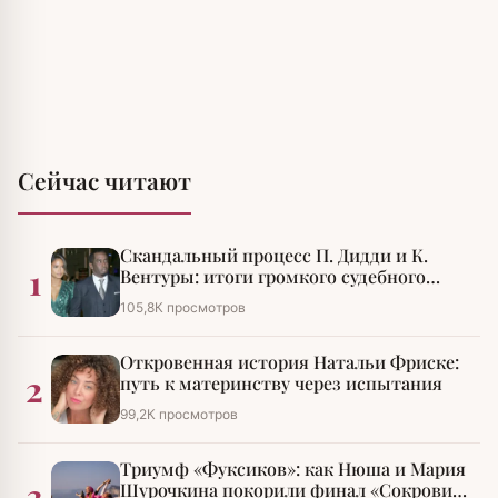
Сейчас читают
Скандальный процесс П. Дидди и К.
1
Вентуры: итоги громкого судебного
разбирательства
105,8К просмотров
Откровенная история Натальи Фриске:
2
путь к материнству через испытания
99,2К просмотров
Триумф «Фуксиков»: как Нюша и Мария
3
Шурочкина покорили финал «Сокровищ