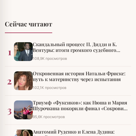
Сейчас читают
Скандальный процесс П. Дидди и К.
1
Вентуры: итоги громкого судебного
разбирательства
108,9К просмотров
Откровенная история Натальи Фриске:
2
путь к материнству через испытания
102,1К просмотров
Триумф «Фуксиков»: как Нюша и Мария
3
Шурочкина покорили финал «Сокровищ
императора»
95,6К просмотров
Анатомий Руденко и Елена Дудина: