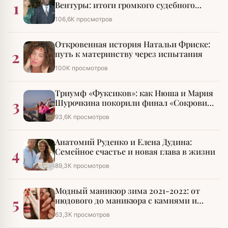
1
Вентуры: итоги громкого судебного
разбирательства
106,6К просмотров
Откровенная история Натальи Фриске:
2
путь к материнству через испытания
100К просмотров
Триумф «Фуксиков»: как Нюша и Мария
3
Шурочкина покорили финал «Сокровищ
императора»
93,6К просмотров
Анатомий Руденко и Елена Дудина:
4
Семейное счастье и новая глава в жизни
89,3К просмотров
Модный маникюр зима 2021-2022: от
5
нюдового до маникюра с камнями и
стразами
63,3К просмотров