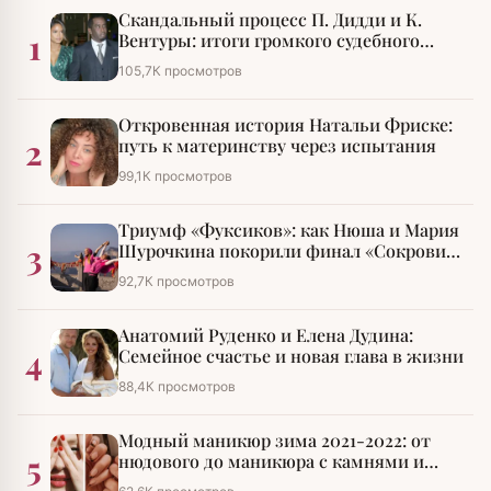
Скандальный процесс П. Дидди и К.
1
Вентуры: итоги громкого судебного
разбирательства
105,7К просмотров
Откровенная история Натальи Фриске:
2
путь к материнству через испытания
99,1К просмотров
Триумф «Фуксиков»: как Нюша и Мария
3
Шурочкина покорили финал «Сокровищ
императора»
92,7К просмотров
Анатомий Руденко и Елена Дудина:
4
Семейное счастье и новая глава в жизни
88,4К просмотров
Модный маникюр зима 2021-2022: от
5
нюдового до маникюра с камнями и
стразами