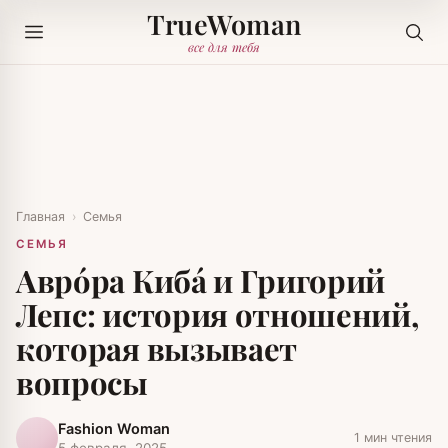
TrueWoman
все для тебя
Главная
›
Семья
СЕМЬЯ
Аврóра Кибá и Григорий
Лепс: история отношений,
которая вызывает
вопросы
Fashion Woman
1 мин чтения
5 февраля, 2025