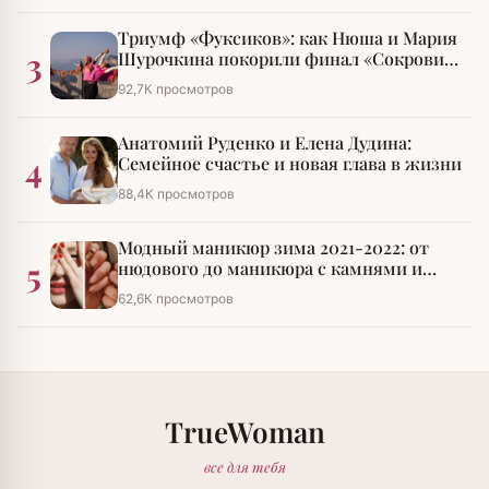
Триумф «Фуксиков»: как Нюша и Мария
3
Шурочкина покорили финал «Сокровищ
императора»
92,7К просмотров
Анатомий Руденко и Елена Дудина:
4
Семейное счастье и новая глава в жизни
88,4К просмотров
Модный маникюр зима 2021-2022: от
5
нюдового до маникюра с камнями и
стразами
62,6К просмотров
TrueWoman
все для тебя