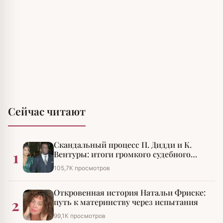
Сейчас читают
Скандальный процесс П. Дидди и К.
1
Вентуры: итоги громкого судебного
разбирательства
105,7К просмотров
Откровенная история Натальи Фриске:
2
путь к материнству через испытания
99,1К просмотров