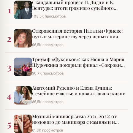
Скандальный процесс П. Дидди и К.
1
Вентуры: итоги громкого судебного
разбирательства
103,5К просмотров
Откровенная история Натальи Фриске:
2
путь к материнству через испытания
96,5К просмотров
Триумф «Фуксиков»: как Нюша и Мария
3
Шурочкина покорили финал «Сокровищ
императора»
90,7К просмотров
Анатомий Руденко и Елена Дудина:
4
Семейное счастье и новая глава в жизни
86,5К просмотров
Модный маникюр зима 2021-2022: от
5
нюдового до маникюра с камнями и
стразами
61,3К просмотров