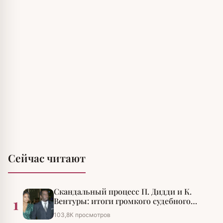
Сейчас читают
Скандальный процесс П. Дидди и К.
1
Вентуры: итоги громкого судебного
разбирательства
103,8К просмотров