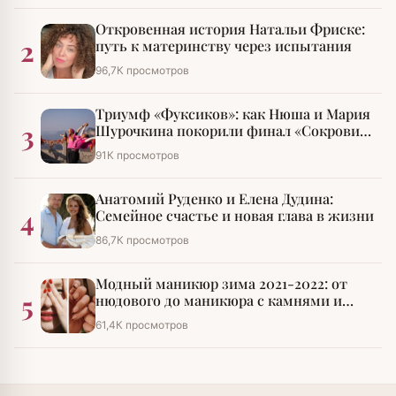
Откровенная история Натальи Фриске:
2
путь к материнству через испытания
96,7К просмотров
Триумф «Фуксиков»: как Нюша и Мария
3
Шурочкина покорили финал «Сокровищ
императора»
91К просмотров
Анатомий Руденко и Елена Дудина:
4
Семейное счастье и новая глава в жизни
86,7К просмотров
Модный маникюр зима 2021-2022: от
5
нюдового до маникюра с камнями и
стразами
61,4К просмотров